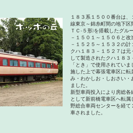
１８３系１５００番台は、
線東京～錦糸町間の地下区
ＴＣ-５形)を搭載したグル
－１５０１～１５０６と改
－１５２５～１５３２の計
クハ１８３－１５２７は元
して製造されたクハ１８３
「とき」で使用されていま
施した上で幕張電車区に転
み・わかしお・しおさい・
ました。
新型車両投入により房総各
として新前橋電車区へ転属
野総合車両センターを経て２
車されました。