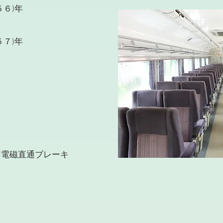
６)年
７)年
０Ｖ
ｍ
用電磁直通ブレーキ