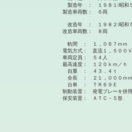
製造年 ： １９８１(昭和５
製造車両数： ６両
改造年 ： １９８２(昭和５
改造車両数： ８両
軌間 ： １，０６７ｍｍ
電気方式： 直流１，５０
車両定員： ５４人
最高速度： １２０ｋｍ／ｈ
自重 ： ４３．４ｔ
全長 ： ２１，０００ｍ
台車 ： ＴＲ６９Ｅ
制動装置： 発電ブレーキ併
保安装置： ＡＴＣ－５形