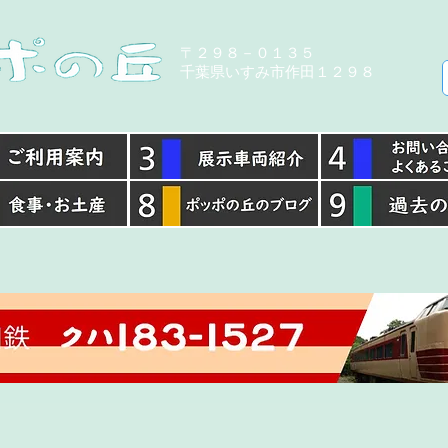
​〒２９８－０１３５
千葉県いすみ市作田１２９８