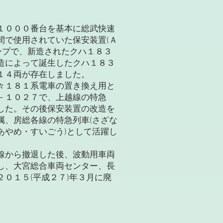
１０００番台を基本に総武快速
間で使用されていた保安装置(Ａ
ープで、新造されたクハ１８３
造によって誕生したクハ１８３
１４両が存在しました。
々１８１系電車の置き換え用と
－１０２７で、上越線の特急
した。その後保安装置の改造を
属、房総各線の特急列車(さざな
あやめ・すいごう)として活躍し
線から撤退した後、波動用車両
し、大宮総合車両センター、長
０１５(平成２７)年３月に廃