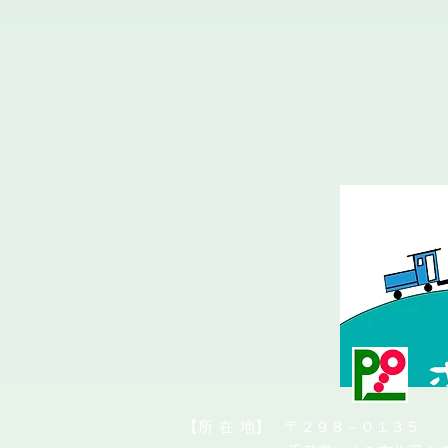
​【所
在
地】 〒２９８－０１３５