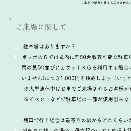
※取材や緊急を要する場合は代表村石の
ご来場に関して
Q
駐車場はありますか？
A
ポッポの丘では場内に約50台収容可能な駐車
両の見学)並びにカフェＴＫＧを利用する場合に適
いません)につ
き1,000円を頂戴します（い
※大型連休中はお車でご来場されるお客様が多
※イベントなどで駐車場の一部が使用出来なく
Q
列車で行く場合は最寄りの駅からどれくらい
A
列車でお越しの場合、最寄駅のいすみ鉄道上総