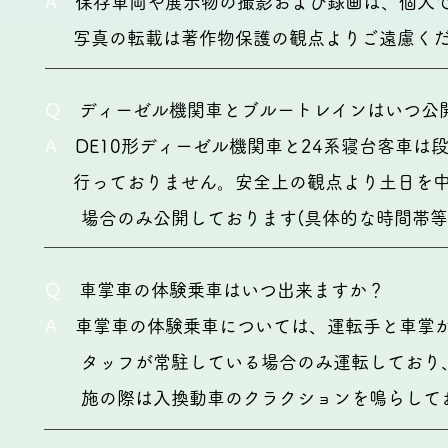
A
保存車両や展示物の撮影および録画は、個人
写真の転載は著作物保護の観点よりご遠慮くだ
Q
ディーゼル機関車とブルートレインはいつ公
A
DE10形ディーゼル機関車と24系寝台客車は
行っておりません。安全上の観点より土日を中
場合のみ公開しております(具体的な時間帯等
Q
車掌車の体験乗車はいつ出来ますか？
A
車掌車の体験乗車については、運転手と車掌が
タッフが常駐している場合のみ運転しており、
施の際は入換動車のクラクションを鳴らして