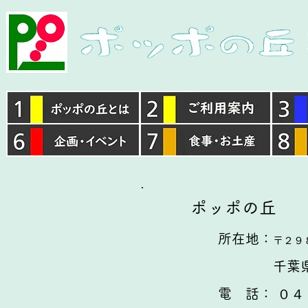
ポッポの丘
所在地：
〒２９
千葉県いす
電 話： ０４