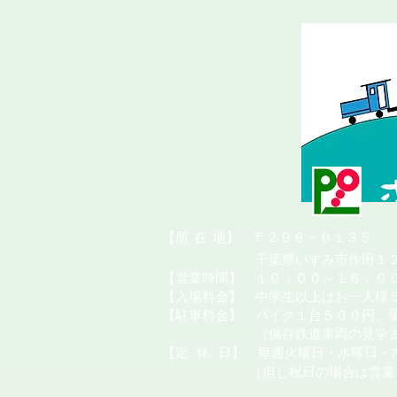
​【所
在
地】 〒２９８－０１３５
千葉県いすみ市作田１２
【営業時間】 １０：００～１６：０
【入場料金】 中学生以上はお一人様
【駐車料金】 バイク１台５００円、
（保存鉄道車両の見学またはカ
【定
休
日】 毎週火曜日・水曜日・
（但し祝日の場合は営業