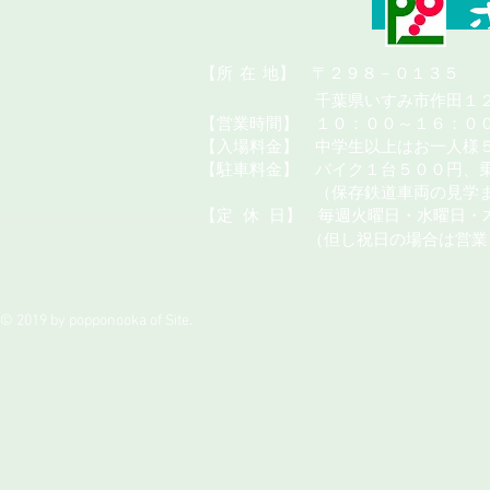
​【所
在
地】 〒２９８－０１３５
千葉県いすみ市作田１２
【営業時間】 １０：００～１６：０
【入場料金】 中学生以上はお一人様
【駐車料金】 バイク１台５００円、
（保存鉄道車両の見学またはカ
【定
休
日】 毎週火曜日・水曜日・
（但し祝日の場合は営業
© 2019 by popponooka of Site.