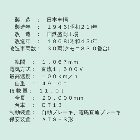
製 造 ： 日本車輛
製造年 ： １９４６(昭和２１)年
改 造 ： 国鉄盛岡工場
改造年 ： １９６８(昭和４３)年
改造車両数： ３０両(クモニ８３ ０番台)
軌間 ： １，０６７ｍｍ
電気方式： 直流１，５００Ｖ
最高速度： １００ｋｍ／ｈ
自重 ： ４９．０ｔ
積 載 量： １１．０ｔ
全長 ： ２０，０００ｍｍ
台車 ： ＤＴ１３
制動装置： 自動ブレーキ、電磁直通ブレーキ
保安装置： ＡＴＳ－Ｓ形