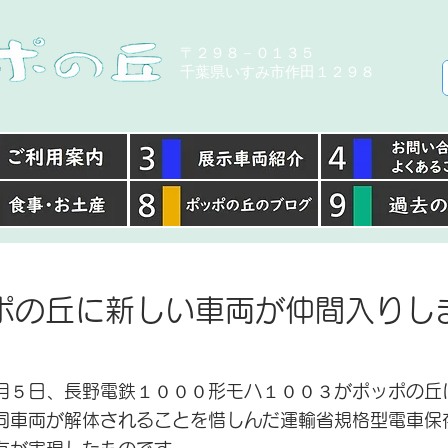
​〒２９８－０１３５
千葉県いすみ市作田１２９８
ポの丘に新しい車両が仲間入りし
月５日、長野電鉄１０００形モハ１００３がポッポの丘
同車両が解体されることを惜しんだ運輸省規格型電車保