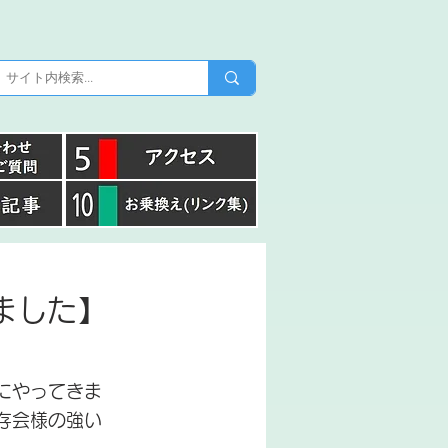
ました】
にやってきま
存会様の強い