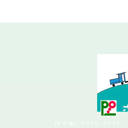
​【所
在
地】 〒２９８－０１３５