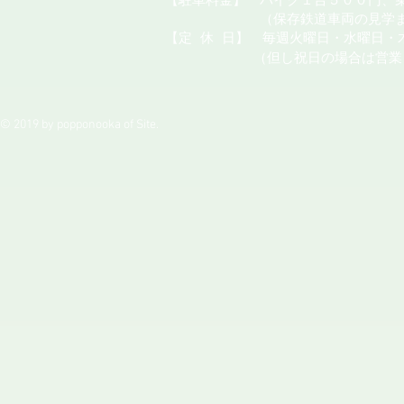
【駐車料金】 バイク１台５００円、
（保存鉄道車両の見学またはカ
【定
休
日】 毎週火曜日・水曜日・
（但し祝日の場合は営業
© 2019 by popponooka of Site.