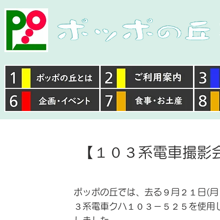
【１０３系電車撮影
ポッポの丘では、去る９月２１日(月
３系電車クハ１０３－５２５を使用