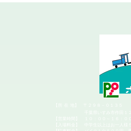
​【所
在
地】 〒２９８－０１３５
千葉県いすみ市作田１２
【営業時間】 １０：００～１６：０
【入場料金】 中学生以上はお一人様