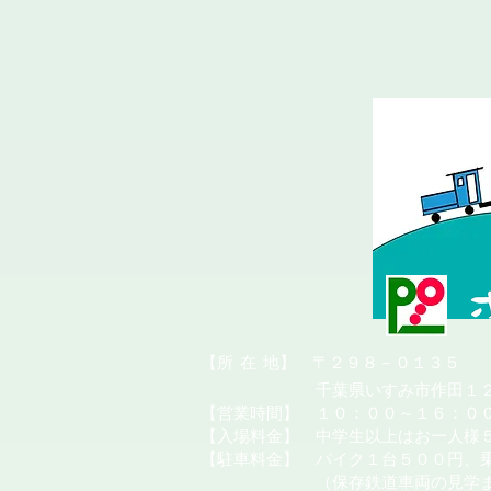
​【所
在
地】 〒２９８－０１３５
千葉県いすみ市作田１２
【営業時間】 １０：００～１６：０
【入場料金】 中学生以上はお一人様
【駐車料金】 バイク１台５００円、
（保存鉄道車両の見学またはカ