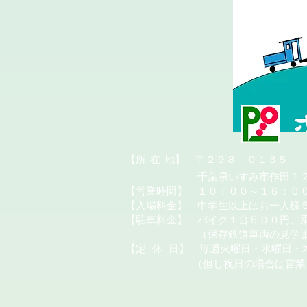
​【所
在
地】 〒２９８－０１３５
千葉県いすみ市作田１２
【営業時間】 １０：００～１６：０
【入場料金】 中学生以上はお一人様
【駐車料金】 バイク１台５００円、
（保存鉄道車両の見学またはカ
【定
休
日】 毎週火曜日・水曜日・
（但し祝日の場合は営業