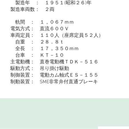
製造年 ： １９５１(昭和２６)年
製造車両数： ２両
軌間 ： １，０６７ｍｍ
電気方式： 直流６００Ｖ
車両定員： １１０人（座席定員５２人）
自重 ： ２８．８ｔ
全長 ： １７，３５０ｍｍ
台車 ： ＫＴ－１０
主電動機： 直巻電動機ＴＤＫ－５１６
駆動方式： 吊り掛け駆動
制御装置： 電動カム軸式ＥＳ－１５５
制動装置： SME非常弁付直通ブレーキ