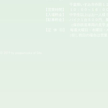
千葉県いすみ市作田１２
【営業時間】 １０：００～１６：０
【入場料金】 中学生以上はお一人様
【駐車料金】 バイク１台５００円、
（保存鉄道車両の見学またはカ
【定
休
日】 毎週火曜日・水曜日・
（但し祝日の場合は営業
© 2019 by popponooka of Site.