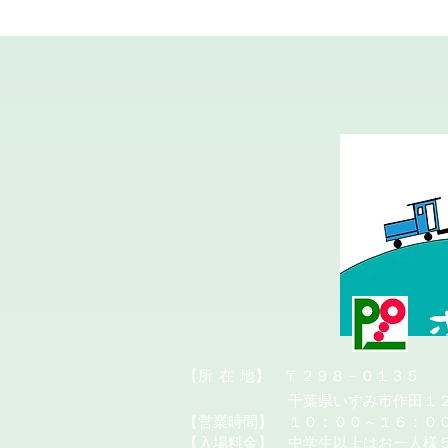
​【所
在
地】 〒２９８－０１３５
千葉県いすみ市作田１２
【営業時間】 １０：００～１６：０
【入場料金】 中学生以上はお一人様