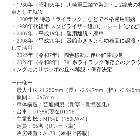
・1980年（昭和55年） 川崎重工業で製造・L-2編成
車として就役
・1980年代 特急「ライラック」などで本格運用開始
・1980年代後半 スタビライザー追加、Uシート化な
・2007年（平成19年） 運用離脱・廃車
・2008年（平成20年） 函館市ききょう幼稚園に譲渡
して活用
・2025年（令和7年） 園舎移転に伴い解体危機
・2026年（令和8年） 781系ライラック保存会のク
ィングによりポッポの丘へ移設・保存決定
ー仕様ー
・最大寸法 21,250mm（長）×2,949mm（幅）×3,94
・軌間：1,067mm
・車体構造：普通鋼製（耐寒・耐雪強化）
・台車：DT38A(現在DT21B
・主電動機：MT54E（150kW×4）
・定員：56名（Uシート車）
・冷房装置：AU78（屋根上搭載）