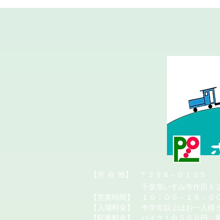
​【所
在
地】 〒２９８－０１３５
千葉県いすみ市作田１２
【営業時間】 １０：００～１６：０
【入場料金】 中学生以上はお一人様
【駐車料金】 バイク１台５００円、