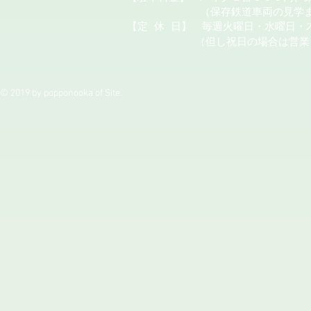
（保存鉄道車両の見学またはカ
【定
休
日】 毎週火曜日・水曜日・
（但し祝日の場合は営業
© 2019 by popponooka of Site.