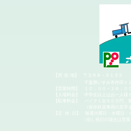
​【所
在
地】 〒２９８－０１３５
千葉県いすみ市作田１２
【営業時間】 １０：００～１６：０
【入場料金】 中学生以上はお一人様
【駐車料金】 バイク１台５００円、
（保存鉄道車両の見学またはカ
【定
休
日】 毎週火曜日・水曜日・
（但し祝日の場合は営業